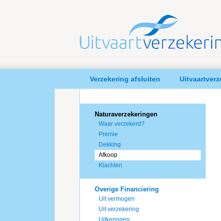
Verzekering afsluiten
Uitvaartver
Naturaverzekeringen
Waar verzekerd?
Premie
Dekking
Afkoop
Klachten
Overige Financiering
Uit vermogen
Uit verzekering
Uitkeringen