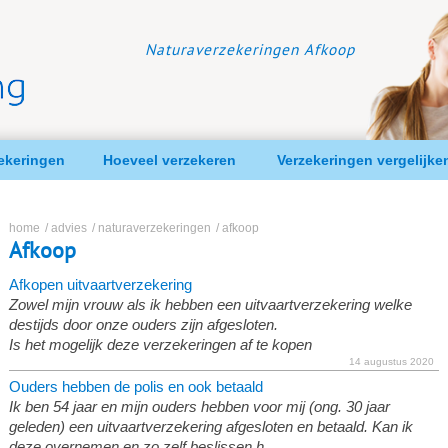
Naturaverzekeringen Afkoop
zekeringen
Hoeveel verzekeren
Verzekeringen vergelijke
home
/
advies
/
naturaverzekeringen
/
afkoop
Afkoop
Afkopen uitvaartverzekering
Zowel mijn vrouw als ik hebben een uitvaartverzekering welke
destijds door onze ouders zijn afgesloten.
Is het mogelijk deze verzekeringen af te kopen
14 augustus 2020
Ouders hebben de polis en ook betaald
Ik ben 54 jaar en mijn ouders hebben voor mij (ong. 30 jaar
geleden) een uitvaartverzekering afgesloten en betaald. Kan ik
deze overnemen en zo zelf beslissen h