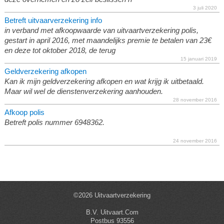
3 juli 2020
Betreft uitvaarverzekering info
in verband met afkoopwaarde van uitvaartverzekering polis,
gestart in april 2016, met maandelijks premie te betalen van 23€
en deze tot oktober 2018, de terug
15 januari 2019
Geldverzekering afkopen
Kan ik mijn geldverzekering afkopen en wat krijg ik uitbetaald.
Maar wil wel de dienstenverzekering aanhouden.
28 november 2016
Afkoop polis
Betreft polis nummer 6948362.
24 november 2016
©2026 Uitvaartverzekering
B.V. Uitvaart.Com
Postbus 93556