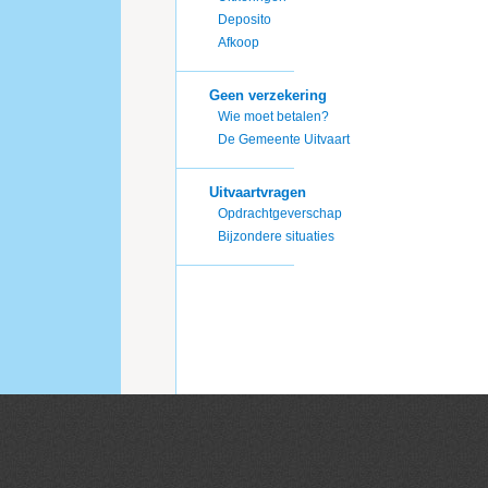
Deposito
Afkoop
Geen verzekering
Wie moet betalen?
De Gemeente Uitvaart
Uitvaartvragen
Opdrachtgeverschap
Bijzondere situaties